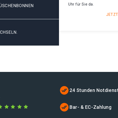
Uhr für Sie da.
TÜSCHENBONNEN
JETZT
CHSELN.
24 Stunden Notdiens
e
Bar- & EC-Zahlung