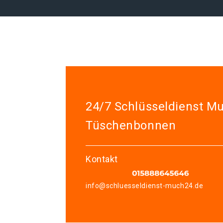
24/7 Schlüsseldienst M
Tüschenbonnen
Kontakt
info@schluesseldienst-much24.de