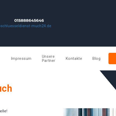
@schluesseldienst-much24.de
Unsere
e
Impressum
Kontakte
Blog
Partner
uch
elle!