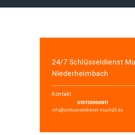
24/7 Schlüsseldienst M
Niederheimbach
Kontakt
info@schluesseldienst-much24.de