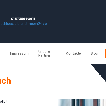
@schluesseldienst-much24.de
Unsere
e
Impressum
Kontakte
Blog
Partner
uch
elle!