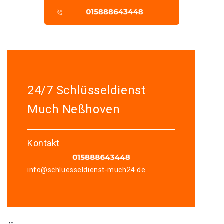
24/7 Schlüsseldienst
Much Neßhoven
Kontakt
info@schluesseldienst-much24.de